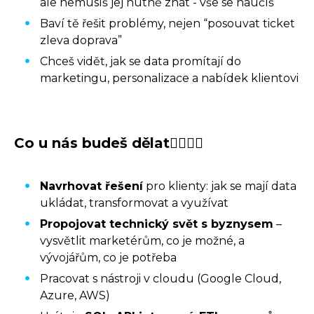
ale nemusíš jej nutně znát - vše se naučíš
Baví tě řešit problémy, nejen “posouvat ticket
zleva doprava”
Chceš vidět, jak se data promítají do
marketingu, personalizace a nabídek klientovi
Co u nás budeš dělat🤷‍♀️🤷‍♂️
Navrhovat řešení
pro klienty: jak se mají data
ukládat, transformovat a využívat
Propojovat technický svět s byznysem
–
vysvětlit marketérům, co je možné, a
vývojářům, co je potřeba
Pracovat s nástroji v cloudu (Google Cloud,
Azure, AWS)