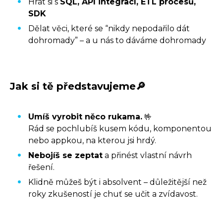
Hrát si s
SQL, API integrací, ETL procesů,
SDK
Dělat věci, které se “nikdy nepodařilo dát
dohromady” – a u nás to dáváme dohromady
Jak si tě představujeme🔎
Umíš vyrobit něco rukama.
🤟
Rád se pochlubíš kusem kódu, komponentou
nebo appkou, na kterou jsi hrdý.
Nebojíš se zeptat
a přinést vlastní návrh
řešení.
Klidně můžeš být i absolvent – důležitější než
roky zkušeností je chuť se učit a zvídavost.