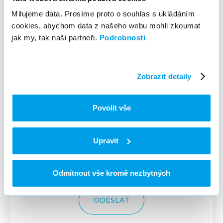
Kam ti můžeme zavolat?*
Milujeme data. Prosíme proto o souhlas s ukládáním
cookies, abychom data z našeho webu mohli zkoumat
jak my, tak naši partneři.
Podrobnosti
Odkaz na Linkedin
Zobrazit detaily
Tvůj životopis
Povolit vše
PŘIDAT JAKO PŘÍLOHU
Upravit
Odesláním formuláře souhlasíš s
podmínkami zpracování osobních
údajů
uchazeče o zaměstnání
Odmítnout vše kromě nezbytných
ODESLAT