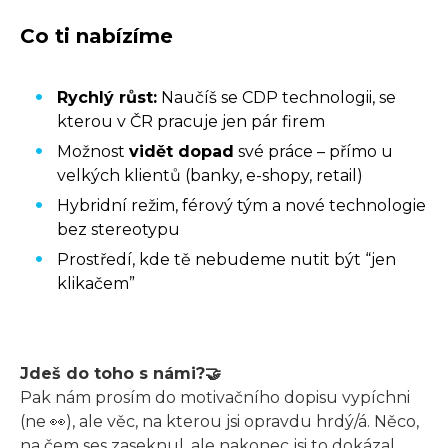
Co ti nabízíme
Rychlý růst:
Naučíš se CDP technologii, se
kterou v ČR pracuje jen pár firem
Možnost
vidět dopad
své práce – přímo u
velkých klientů (banky, e-shopy, retail)
Hybridní režim, férový tým a nové technologie
bez stereotypu
Prostředí, kde tě nebudeme nutit být “jen
klikačem”
Jdeš do toho s námi?🤝
Pak nám prosím do motivačního dopisu vypíchni
(ne 👀), ale věc, na kterou jsi opravdu hrdý/á. Něco,
na čem ses zaseknul, ale nakonec jsi to dokázal