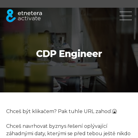
CDP Engineer
Chceš být klikačem? Pak tuhle URL zahoď.🤮
Chceš navrhovat byznys řešení oplývající
záhadnými daty, kterými se před tebou ještě nikdo