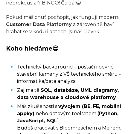
neprokouslal? BINGO! Čti dál🤩
Pokud máš chuť pochopit, jak fungují moderní
Customer Data Platformy
a zároveň tě baví
hrabat se v kódu i datech, jsi náš člověk.
Koho hledáme😎
Technický background – postačí i pevné
stavební kameny z VŠ technického směru -
informatika/data analýza
Zajímá tě
SQL, databáze, UML diagramy,
data warehouse a cloudové platformy
Máš zkušenosti s
vývojem (BE, FE, mobilní
appky)
nebo datovým toolsetem (
Python,
JavaScript, SQL
)
Budeš pracovat s Bloomreachem a Meirem,