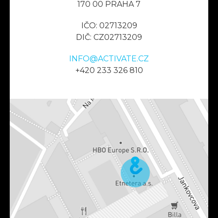
170 00 PRAHA 7
IČO: 02713209
DIČ: CZ02713209
INFO@ACTIVATE.CZ
+420 233 326 810