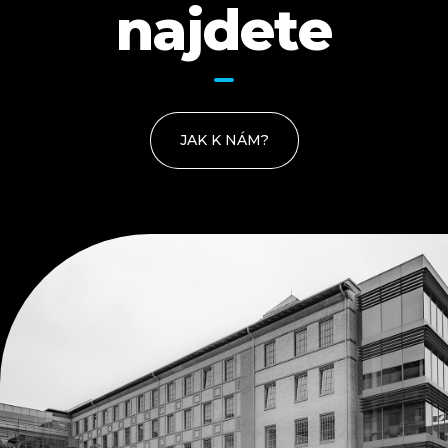
najdete
JAK K NÁM?