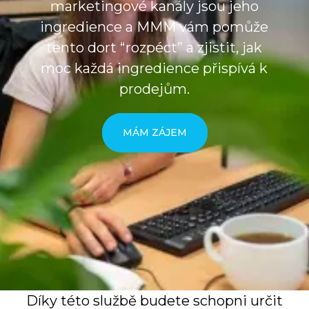
marketingové kanály jsou jeho
ingredience a MMM vám pomůže
tento dort “rozpéct” a zjistit, jak
moc každá ingredience přispívá k
prodejům.
MÁM ZÁJEM
Díky této službě budete schopni určit