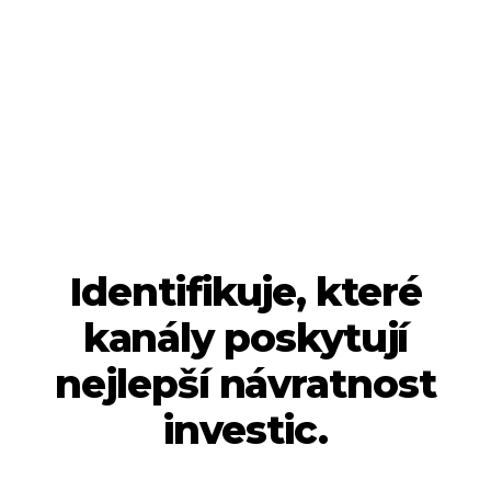
Optimalizace marketingových výdajů a
vyšší návratnost investic (ROI).
Rozhodování na základě kvalitních dat.
Budete vědět jak fungují jednotlivé
komunikační kanály i to jak se navzájem
ovlivňují.
Identifikuje, které
kanály poskytují
nejlepší návratnost
investic.