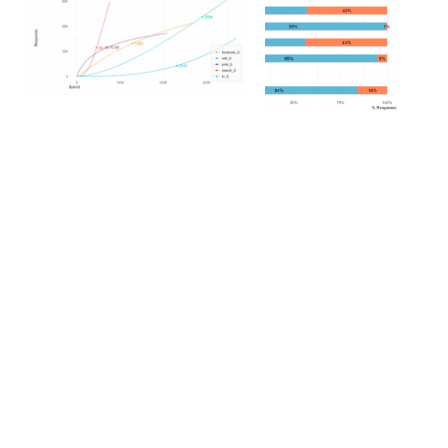
Co vám to
přinese: