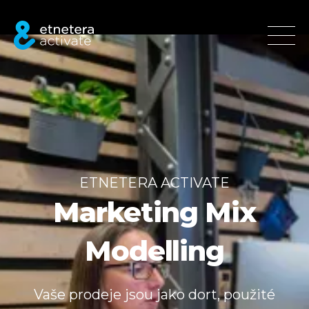
ETNETERA ACTIVATE
Marketing Mix
Modelling
Vaše prodeje jsou jako dort, použité