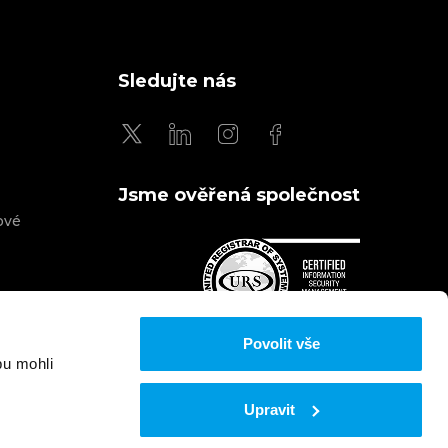
Sledujte nás
Jsme ověřená společnost
ové
Povolit vše
Jsme členem
bu mohli
Etnetera Group
Upravit
PODMÍNKY POUŽÍVÁNÍ A COOKIES
OCHRANA OSOBNÍCH ÚDAJŮ