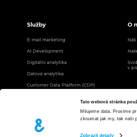
Služby
O 
E-mail marketing
Náš
AI Development
Naš
Digitální analytika
Svo
v pr
Datová analytika
Customer Data Platform (CDP)
Digitální datová maturita
Tato webová stránka použ
Milujeme data. Prosíme p
zkoumat jak my, tak naši p
Zobrazit detaily
© COPYRIGHT 2025 ETNETERA ACTIVATE A.S.