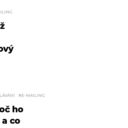
ILING
ež
ový
LÁVÁNÍ
#
E-MAILING
oč ho
 a co