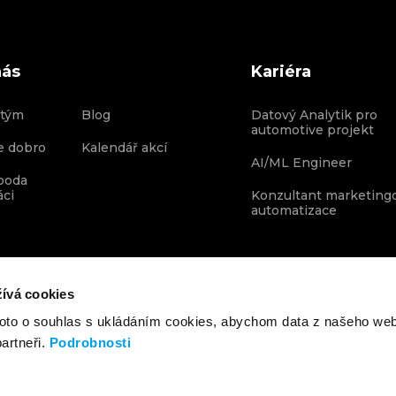
nás
Kariéra
 tým
Blog
Datový Analytik pro
automotive projekt
e dobro
Kalendář akcí
AI/ML Engineer
boda
áci
Konzultant marketing
automatizace
ívá cookies
roto o souhlas s ukládáním cookies, abychom data z našeho we
artneři.
Podrobnosti