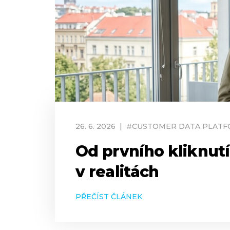
26
.
6
.
2026
|
#
CUSTOMER DATA PLAT
Od prvního kliknut
v realitách
PŘEČÍST ČLÁNEK