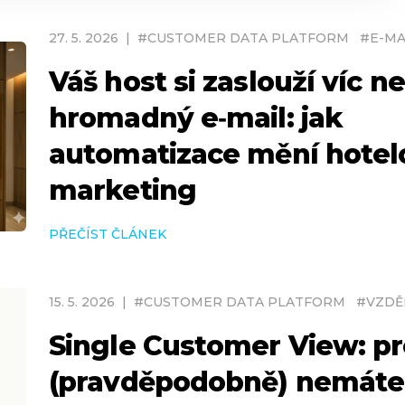
27
.
5
.
2026
|
#
CUSTOMER DATA PLATFORM
#
E-MA
Váš host si zaslouží víc n
hromadný e‑mail: jak
automatizace mění hotel
marketing
PŘEČÍST ČLÁNEK
15
.
5
.
2026
|
#
CUSTOMER DATA PLATFORM
#
VZDĚ
Single Customer View: pr
(pravděpodobně) nemáte