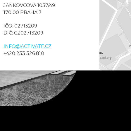
JANKOVCOVA 1037/49
170 00 PRAHA 7
IČO: 02713209
DIČ: CZ02713209
INFO@ACTIVATE.CZ
+420 233 326 810