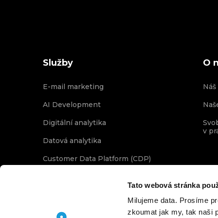
Služby
O 
E-mail marketing
Náš
AI Development
Naš
Digitální analytika
Svo
v pr
Datová analytika
Customer Data Platform (CDP)
Digitální datová maturita
Tato webová stránka použ
Milujeme data. Prosíme p
zkoumat jak my, tak naši p