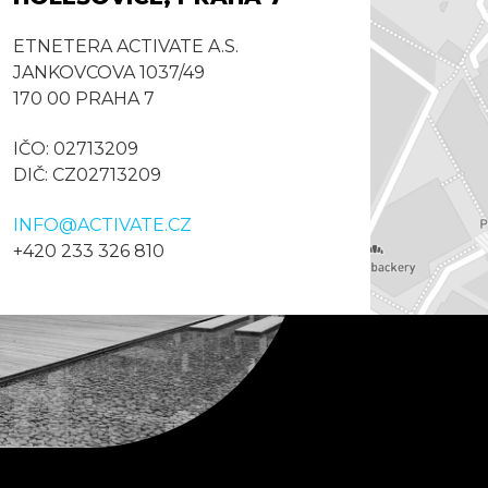
ETNETERA ACTIVATE A.S.
JANKOVCOVA 1037/49
170 00 PRAHA 7
IČO: 02713209
DIČ: CZ02713209
INFO@ACTIVATE.CZ
+420 233 326 810