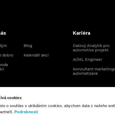
nás
Kariéra
 tým
Blog
Datový Analytik pro
automotive projekt
e dobro
Kalendář akcí
AI/ML Engineer
boda
áci
Konzultant marketing
automatizace
ívá cookies
roto o souhlas s ukládáním cookies, abychom data z našeho we
artneři.
Podrobnosti