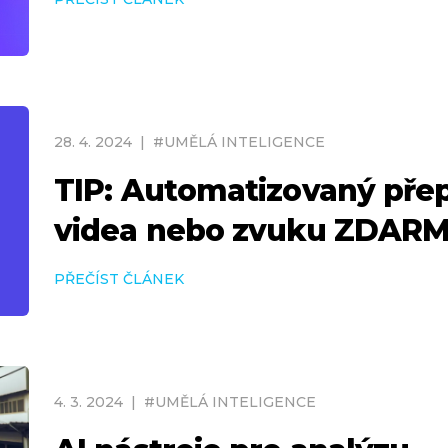
28
.
4
.
2024
|
#
UMĚLÁ INTELIGENCE
TIP: Automatizovaný přep
videa nebo zvuku ZDAR
PŘEČÍST ČLÁNEK
4
.
3
.
2024
|
#
UMĚLÁ INTELIGENCE