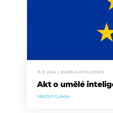
15
.
8
.
2024
|
#
UMĚLÁ INTELIGENCE
Akt o umělé intelig
PŘEČÍST ČLÁNEK