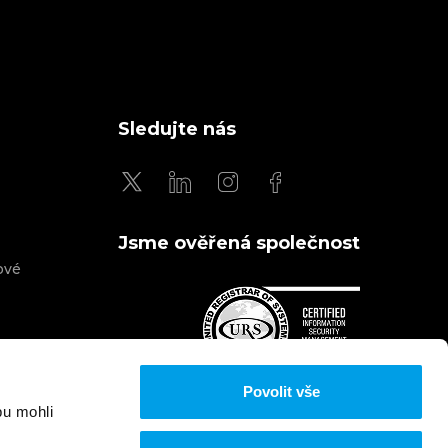
Sledujte nás
Jsme ověřená společnost
ové
Povolit vše
Jsme členem
bu mohli
Etnetera Group