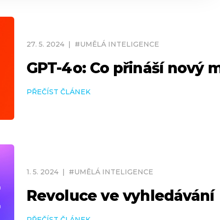
27
.
5
.
2024
|
#
UMĚLÁ INTELIGENCE
GPT-4o: Co přináší nový 
PŘEČÍST ČLÁNEK
1
.
5
.
2024
|
#
UMĚLÁ INTELIGENCE
Revoluce ve vyhledávání
PŘEČÍST ČLÁNEK