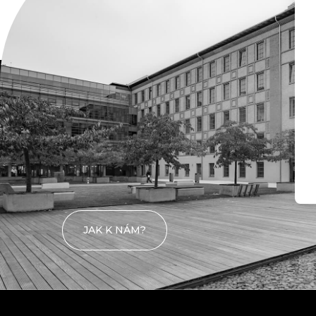
KONTAKTY
Kde nás
najdete
JAK K NÁM?