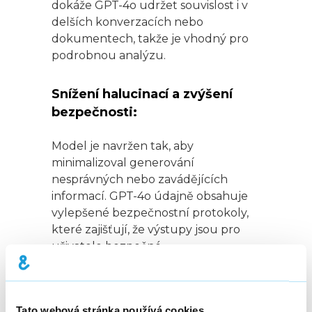
dokáže GPT-4o udržet souvislost i v
delších konverzacích nebo
dokumentech, takže je vhodný pro
podrobnou analýzu.
Snížení halucinací a zvýšení
bezpečnosti:
Model je navržen tak, aby
minimalizoval generování
nesprávných nebo zavádějících
informací. GPT-4o údajně obsahuje
vylepšené bezpečnostní protokoly,
které zajišťují, že výstupy jsou pro
uživatele bezpečné.
Jak používat GPT-4o, resp. jak
je licencován?
Tato webová stránka používá cookies