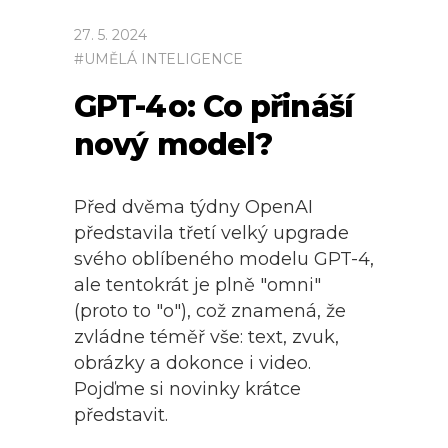
27
.
5
.
2024
#
UMĚLÁ INTELIGENCE
GPT-4o: Co přináší
nový model?
Před dvěma týdny OpenAI
představila třetí velký upgrade
svého oblíbeného modelu GPT-4,
ale tentokrát je plně "omni"
(proto to "o"), což znamená, že
zvládne téměř vše: text, zvuk,
obrázky a dokonce i video.
Pojďme si novinky krátce
představit.