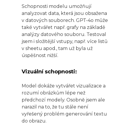
Schopnosti modelu umožňují
analyzovat data, která jsou obsažena
v datových souborech. GPT-4o může
také vytvářet např. grafy na základě
analýzy datového souboru. Testoval
jsem i složitější vstupy, např. více listů
v sheetu apod., tam už byla už
úspěšnost nižší.
Vizuální schopnosti:
Model dokáže vytvářet vizualizace a
rozumí obrázkům lépe než
předchozí modely. Osobně jsem ale
narazil na to, že tu stále není
vyřešený problém generování textu
do obrazu.