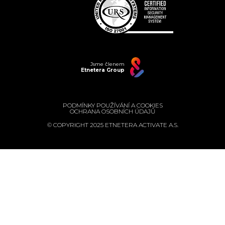
Jsme členem
Etnetera Group
PODMÍNKY POUŽÍVÁNÍ A COOKIES
OCHRANA OSOBNÍCH ÚDAJŮ
© COPYRIGHT 2025 ETNETERA ACTIVATE A.S.