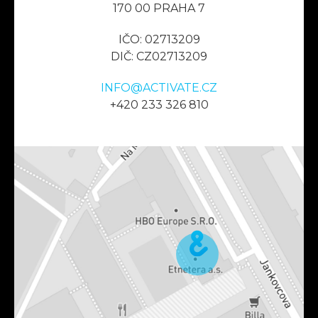
170 00 PRAHA 7
IČO: 02713209
DIČ: CZ02713209
INFO@ACTIVATE.CZ
+420 233 326 810