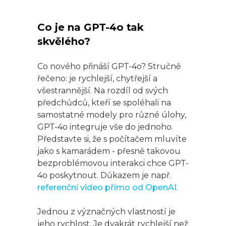
Co je na GPT-4o tak
skvělého?
Co nového přináší GPT-4o? Stručně
řečeno: je rychlejší, chytřejší a
všestrannější. Na rozdíl od svých
předchůdců, kteří se spoléhali na
samostatné modely pro různé úlohy,
GPT-4o integruje vše do jednoho.
Představte si, že s počítačem mluvíte
jako s kamarádem - přesně takovou
bezproblémovou interakci chce GPT-
4o poskytnout. Důkazem je např.
referenční video přímo od OpenAI.
Jednou z význačných vlastností je
jeho rychlost. Je dvakrát rychlejší než