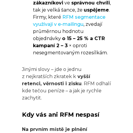
zákazníkovi
ve
správnou chvíli
,
tak je velká šance, že
uspějeme
.
Firmy, které
RFM segmentace
využívají v e-mailingu
, zvedají
průměrnou hodnotu
objednávky
o 15 – 25 % a CTR
kampaní 2
– 3
× oproti
nesegmentovaným rozesílkám.
Jinými slovy – jde o jednu
z nejkratších zkratek k
vyšší
retenci, věrnosti i zisku
. RFM odhalí
kde tečou peníze – a jak je rychle
zachytit.
Kdy vás ani RFM nespasí
Na prvním místě je plnění