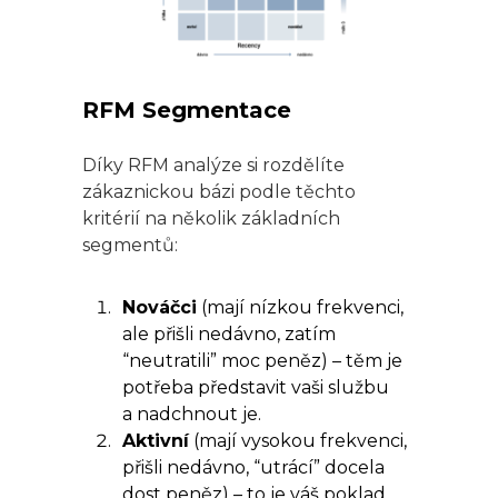
RFM Segmentace
Díky RFM analýze si rozdělíte
zákaznickou bázi podle těchto
kritérií na několik základních
segmentů:
Nováčci
(mají nízkou frekvenci,
ale přišli nedávno, zatím
“neutratili” moc peněz) – těm je
potřeba představit vaši službu
a nadchnout je.
Aktivní
(mají vysokou frekvenci,
přišli nedávno, “utrácí” docela
dost peněz) – to je váš poklad,