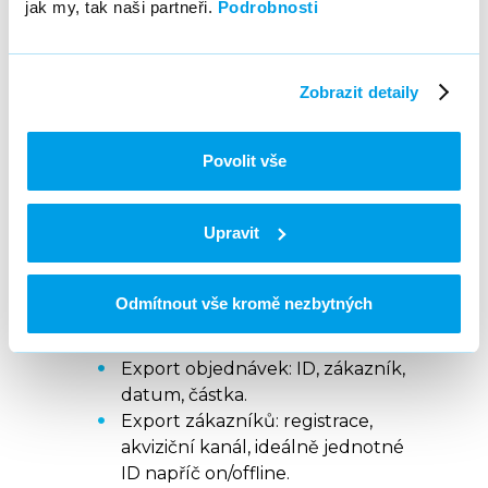
jak my, tak naši partneři.
Podrobnosti
pomocí
Customer
Data Platform
nebo
vlastním napojením
Zobrazit detaily
datových sil. S obojím
vám rádi pomůžeme.
Povolit vše
Upravit
Jak se připravit
Jaká data potřebujete
Odmítnout vše kromě nezbytných
Export objednávek: ID, zákazník,
datum, částka.
Export zákazníků: registrace,
akviziční kanál, ideálně jednotné
ID napříč on/offline.