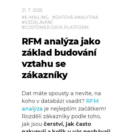
21
.
7
.
2025
#
E-MAILING
#
DATOVÁ ANALYTIKA
#
VZDĚLÁVÁNÍ
#
CUSTOMER DATA PLATFORM
RFM analýza jako
základ budování
vztahu se
zákazníky
Dat máte spousty a nevíte, na
koho v databázi vsadit?
RFM
analýza
je nejlepším začátkem!
Rozdělí zákazníky podle toho,
jak jsou
čerství, jak často
nakupují a kolik u vás nechávají