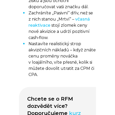
zisku a jsou ochotni
doporučovat vaši značku dál.
Zachráníte „Pasivní“ dřív, než se
z nich stanou „Mrtví“ –
včasná
reaktivace
stojí zlomek ceny
nové akvizice a udrží pozitivní
cash‑flow.
Nastavíte realistický strop
akvizičních nákladů – když znáte
cenu proměny nováčka
v loajálního, víte přesně, kolik si
můžete dovolit utratit za CPM či
CPA.
Chcete se o RFM
dozvědět více?
Doporučujeme
kurz