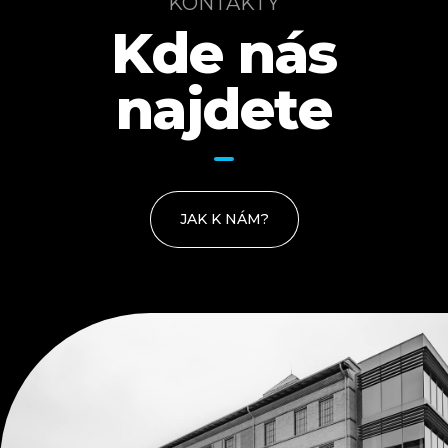
KONTAKTY
Kde nás
najdete
JAK K NÁM?