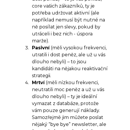
core vašich zákazníků, ty je
potřeba udržovat aktivní (ale
například nemusí být nutné na
ně posílat jen slevy, pokud by
utráceli i bez nich - úspora
marže).
Pasivní
(měli vysokou frekvenci,
utratili i dost peněz, ale už u vás
dlouho nebyli) – to jsou
kandidáti na nějakou reaktivační
strategii.
Mrtví
(měli nízkou frekvenci,
neutratili moc peněz a už u vás
dlouho nebyli) – ty je ideální
vymazat z databáze, protože
vám pouze generují náklady.
Samozřejmě jim můžete poslat
nějaký “bye bye” newsletter, ale