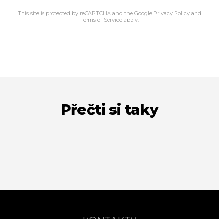
This site is protected by reCAPTCHA and the Google
Privacy Policy
and
Terms of Service
apply.
Přečti si taky