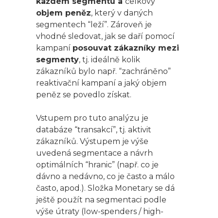
každém segmentu a
celkový
objem peněz
, který v daných
segmentech “leží”. Zároveň je
vhodné sledovat, jak se daří pomocí
kampaní
posouvat zákazníky mezi
segmenty
, tj. ideálně kolik
zákazníků bylo např. “zachráněno”
reaktivační kampaní a jaký objem
peněz se povedlo získat.
Vstupem pro tuto analýzu je
databáze “transakcí”, tj. aktivit
zákazníků. Výstupem je výše
uvedená segmentace a návrh
optimálních “hranic” (např. co je
dávno a nedávno, co je často a málo
často, apod.). Složka Monetary se dá
ještě použít na segmentaci podle
výše útraty (low-spenders / high-