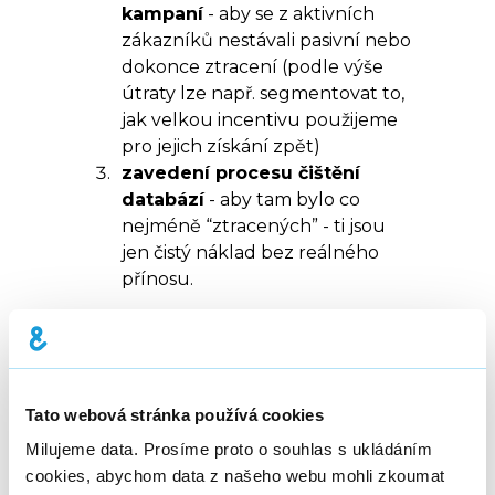
kampaní
- aby se z aktivních
zákazníků nestávali pasivní nebo
dokonce ztracení (podle výše
útraty lze např. segmentovat to,
jak velkou incentivu použijeme
pro jejich získání zpět)
zavedení procesu čištění
databází
- aby tam bylo co
nejméně “ztracených” - ti jsou
jen čistý náklad bez reálného
přínosu.
Nezapomeňte,
většina těchto
Tato webová stránka používá cookies
kampaní se dá
Milujeme data. Prosíme proto o souhlas s ukládáním
automatizovat
. Ať už
cookies, abychom data z našeho webu mohli zkoumat