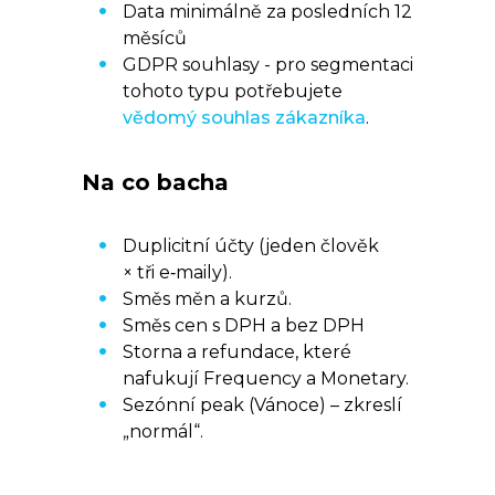
Data minimálně za posledních 12
měsíců
GDPR souhlasy - pro segmentaci
tohoto typu potřebujete
vědomý souhlas zákazníka
.
Na co bacha
Duplicitní účty (jeden člověk
× tři e‑maily).
Směs měn a kurzů.
Směs cen s DPH a bez DPH
Storna a refundace, které
nafukují Frequency a Monetary.
Sezónní peak (Vánoce) – zkreslí
„normál“.