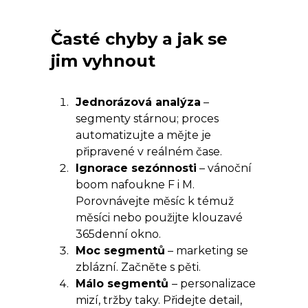
Časté chyby a jak se
jim vyhnout
Jednorázová analýza
–
segmenty stárnou; proces
automatizujte a mějte je
připravené v reálném čase.
Ignorace sezónnosti
– vánoční
boom nafoukne F i M.
Porovnávejte měsíc k témuž
měsíci nebo použijte klouzavé
365denní okno.
Moc segmentů
– marketing se
zblázní. Začněte s pěti.
Málo segmentů
– personalizace
mizí, tržby taky. Přidejte detail,