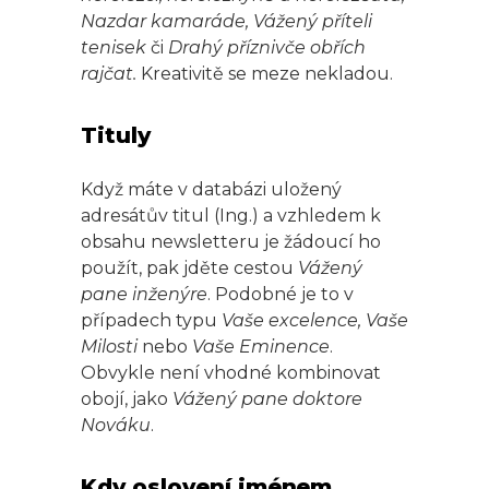
Nazdar kamaráde, Vážený příteli
tenisek
či
Drahý příznivče obřích
rajčat.
Kreativitě se meze nekladou.
Tituly
Když máte v databázi uložený
adresátův titul (Ing.) a vzhledem k
obsahu newsletteru je žádoucí ho
použít, pak jděte cestou
Vážený
pane inženýre
. Podobné je to v
případech typu
Vaše excelence, Vaše
Milosti
nebo
Vaše Eminence
.
Obvykle není vhodné kombinovat
obojí, jako
Vážený pane doktore
Nováku
.
Kdy oslovení jménem