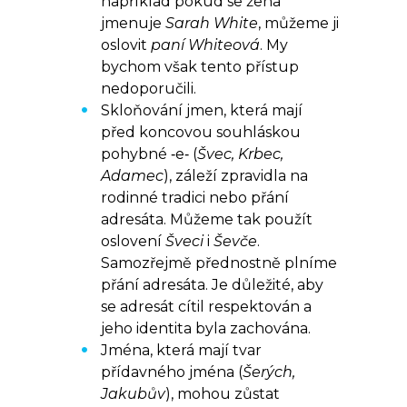
například pokud se žena
jmenuje
Sarah White
, můžeme ji
oslovit
paní Whiteová
. My
bychom však tento přístup
nedoporučili.
Skloňování jmen, která mají
před koncovou souhláskou
pohybné ‑e‑ (
Švec, Krbec,
Adamec
), záleží zpravidla na
rodinné tradici nebo přání
adresáta. Můžeme tak použít
oslovení
Šveci
i
Ševče
.
Samozřejmě přednostně plníme
přání adresáta. Je důležité, aby
se adresát cítil respektován a
jeho identita byla zachována.
Jména, která mají tvar
přídavného jména (
Šerých,
Jakubův
), mohou zůstat