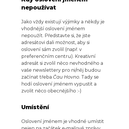
nepoužívat
Jako vždy existují výjimky a někdy je
vhodnější oslovení jménem
nepoužít. Představte si, že jste
adresátovi dali možnost, aby si
oslovení sám zvolil (např. v
preferenčním centru). Kreativní
adresát si zvolil něco nevhodného a
vaše newslettery pro ni/něj budou
začínat třeba
Čau Hovno
. Tady se
hodí oslovení jménem vypustit a
zvolit něco obecnějšího :-)
Umístění
Oslovení jménem je vhodné umístit
nejen na začátek e‑mailové zprávy,