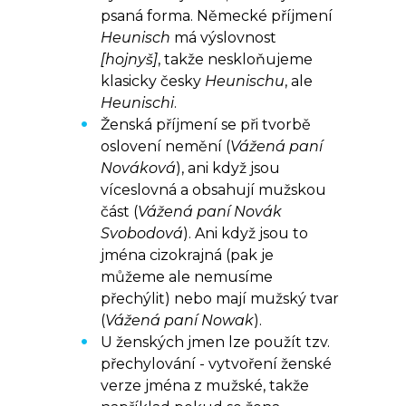
psaná forma. Německé příjmení
Heunisch
má výslovnost
[hojnyš]
, takže neskloňujeme
klasicky česky
Heunischu
, ale
Heunischi
.
Ženská příjmení se při tvorbě
oslovení nemění (
Vážená paní
Nováková
), ani když jsou
víceslovná a obsahují mužskou
část (
Vážená paní Novák
Svobodová
). Ani když jsou to
jména cizokrajná (pak je
můžeme ale nemusíme
přechýlit) nebo mají mužský tvar
(
Vážená paní Nowak
).
U ženských jmen lze použít tzv.
přechylování - vytvoření ženské
verze jména z mužské, takže