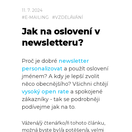
11
.
7
.
2024
#
E-MAILING
#
VZDĚLÁVÁNÍ
Jak na oslovení v
newsletteru?
Proč je dobré
newsletter
personalizovat
a použít oslovení
jménem? A kdy je lepší zvolit
něco obecnějšího? Všichni chtějí
vysoký open rate
a spokojené
zákazníky - tak se podrobněji
podívejme jak na to.
Vážená/ý čtenářko/ři tohoto článku,
možná byste byl/a potěšen/a, velmi