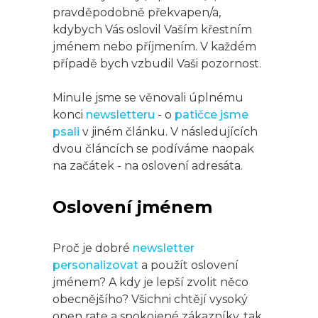
pravděpodobně překvapen/a,
kdybych Vás oslovil Vaším křestním
jménem nebo příjmením. V každém
případě bych vzbudil Vaši pozornost.
Minule jsme se věnovali úplnému
konci
newsletteru
- o
patičce jsme
psali
v jiném článku. V následujících
dvou článcích se podíváme naopak
na začátek - na oslovení adresáta.
Oslovení jménem
Proč je dobré
newsletter
personalizovat
a použít oslovení
jménem? A kdy je lepší zvolit něco
obecnějšího? Všichni chtějí vysoký
open rate a spokojené zákazníky, tak