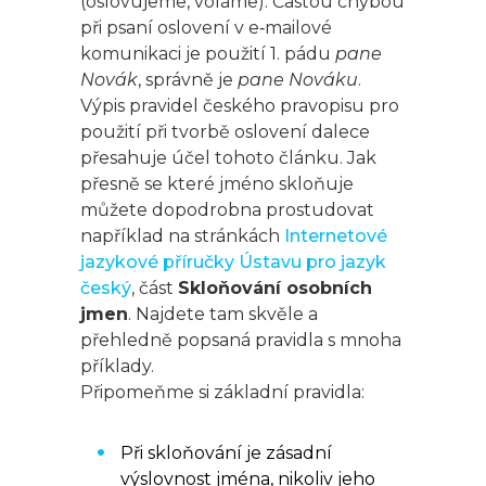
(oslovujeme, voláme). Častou chybou
při psaní oslovení v e‑mailové
komunikaci je použití 1. pádu
pane
Novák
, správně je
pane Nováku
.
Výpis pravidel českého pravopisu pro
použití při tvorbě oslovení dalece
přesahuje účel tohoto článku. Jak
přesně se které jméno skloňuje
můžete dopodrobna prostudovat
například na stránkách
Internetové
jazykové příručky Ústavu pro jazyk
český
, část
Skloňování osobních
jmen
. Najdete tam skvěle a
přehledně popsaná pravidla s mnoha
příklady.
Připomeňme si základní pravidla:
Při skloňování je zásadní
výslovnost jména, nikoliv jeho