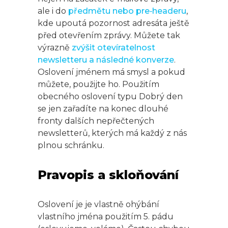
ale i do
předmětu nebo pre‑headeru
,
kde upoutá pozornost adresáta ještě
před otevřením zprávy. Můžete tak
výrazně
zvýšit otevíratelnost
newsletteru a následné konverze
.
Oslovení jménem má smysl a pokud
můžete, použijte ho. Použitím
obecného oslovení typu Dobrý den
se jen zařadíte na konec dlouhé
fronty dalších nepřečtených
newsletterů, kterých má každý z nás
plnou schránku.
Pravopis a skloňování
Oslovení je je vlastně ohýbání
vlastního jména použitím 5. pádu