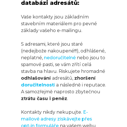
databázi adresátů:
Vaše kontakty jsou základním
stavebním materiálem pro pevné
základy vašeho e-mailingu.
S adresami, které jsou staré
(nedejbože nakoupené!!!), odhlášené,
neplatné,
nedoručitelné
nebo jsou to
spamové pasti, se vám zřítí celá
stavba na hlavu. Riskujete hromadné
odhlašování
adresátů,
zhoršení
doručitelnost
i
a následně i reputace.
A samozřejmě naprosto zbytečnou
ztrátu času i peněz
.
Kontakty nikdy nekupujte.
E-
mailové adresy získávejte přes
opt‑in formuláře
na vašem webu