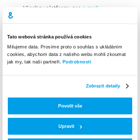
Všechny platformy pro
e-mail
marketing
poskytují nějakou formu
reportingu. Z dobrého důvodu! 🙂
Když někam jedete, je dobré vědět,
Tato webová stránka používá cookies
jestli stále jedete tam, kam jste se
chtěli dostat…
Milujeme data. Prosíme proto o souhlas s ukládáním
cookies, abychom data z našeho webu mohli zkoumat
Ignorování výsledků rozesílek je jako
jak my, tak naši partneři.
Podrobnosti
zavření očí při řízení auta. To raději
zastavte a vystupte. Nezjistíte, jestli
adresáty zajímá, co děláte. Nezjistíte,
Zobrazit detaily
jestli máte správně nastavené
technické náležitosti. Nezjistíte, když
máte
problém s doručitelností
.
Povolit vše
Nezjistíte nic.
Upravit
Vytvořte si interaktivní dashboardy,
které vám poskytnou přehledné