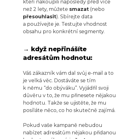
kteří nakoupili naposledy před více
než 2 lety, můžete
smazat
(nebo
přesouhlasit
). Sbírejte data
a používejte je. Testujte vhodnost
obsahu pro konkrétní segmenty.
→ když nepřinášíte
adresátům hodnotu:
Váš zákazník vám dal svůj e-mail a to
je velká věc. Dostáváte se tím
k němu “do obýváku”. Vyjádřil svoji
důvěru v to, že mu přinesete nějakou
hodnotu. Takže se ujistěte, že mu
posíláte něco, co ho skutečně zajímá.
Pokud vaše kampaně nebudou
nabízet adresátům nějakou přidanou