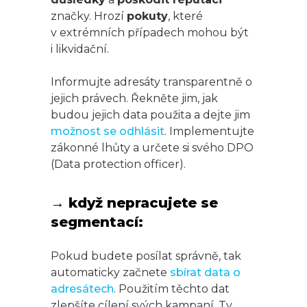
značky. Hrozí
pokuty
, které
v extrémních případech mohou být
i likvidační.
Informujte adresáty transparentně o
jejich právech. Řekněte jim, jak
budou jejich data použita a dejte jim
možnost se odhlásit
. Implementujte
zákonné lhůty a určete si svého DPO
(Data protection officer).
→ když nepracujete se
segmentací:
Pokud budete posílat správně, tak
automaticky začnete
sbírat data o
adresátech
. Použitím těchto dat
zlepšíte cílení svých kampaní. Ty