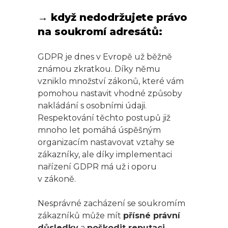
→ když nedodržujete právo
na soukromí adresátů:
GDPR je dnes v Evropě už běžně
známou zkratkou. Díky němu
vzniklo množství zákonů, které vám
pomohou nastavit vhodné způsoby
nakládání s osobními údaji.
Respektování těchto postupů již
mnoho let pomáhá úspěšným
organizacím nastavovat vztahy se
zákazníky, ale díky implementaci
nařízení GDPR má už i oporu
v zákoně.
Nesprávné zacházení se soukromím
zákazníků může mít
přísné právní
důsledky
a
poškodit reputaci