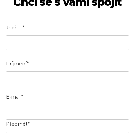
Chci se s vámi spojit
Jméno*
Příjmení*
E-mail*
Předmět*