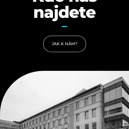
najdete
JAK K NÁM?