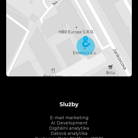
Služby
E-mail marketing
AI Development
Digitální analytika
Datová analytika