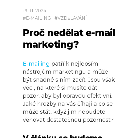
19
.
11
.
2024
#
E-MAILING
#
VZDĚLÁVÁNÍ
Proč nedělat e-mail
marketing?
E-mailing
patří k nejlepším
nástrojům marketingu a může
být snadné s ním začít. Jsou však
věci, na které si musíte dát
pozor, aby byl opravdu efektivní.
Jaké hrozby na vás číhají a co se
může stát, když jim nebudete
věnovat dostatečnou pozornost?
V článku se budeme