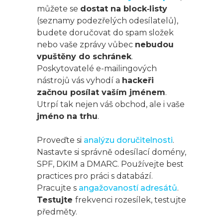
můžete se
dostat na block‑listy
(seznamy podezřelých odesílatelů),
budete doručovat do spam složek
nebo vaše zprávy vůbec
nebudou
vpuštěny do schránek
.
Poskytovatelé e-mailingových
nástrojů vás vyhodí a
hackeři
začnou posílat vaším jménem
.
Utrpí tak nejen váš obchod, ale i vaše
jméno na trhu
.
Proveďte si
analýzu doručitelnosti
.
Nastavte si správně odesílací domény,
SPF, DKIM a DMARC. Používejte best
practices pro práci s databází.
Pracujte s
angažovaností adresátů
.
Testujte
frekvenci rozesílek, testujte
předměty.