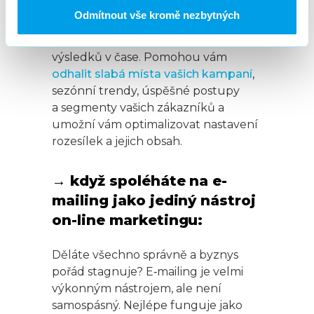
informace o výsledcích kampaní,
Odmítnout vše kromě nezbytných
angažovanosti uživatelů, výsledcích
A/B testování a vývoji těchto
výsledků v čase. Pomohou vám
odhalit slabá místa vašich kampaní
,
sezónní trendy, úspěšné postupy
a segmenty vašich zákazníků a
umožní vám optimalizovat nastavení
rozesílek a jejich obsah.
→ když spoléháte na e-
mailing jako jediný nástroj
on-line marketingu:
Děláte všechno správně a byznys
pořád stagnuje? E‑mailing je velmi
výkonným nástrojem, ale není
samospásný. Nejlépe funguje jako