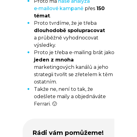
Proto má
naše analýza
e‑mailové kampaně
přes
150
témat
.
Proto tvrdíme, že je třeba
dlouhodobě spolupracovat
a průběžně vyhodnocovat
výsledky.
Proto je třeba e-mailing brát jako
jeden z mnoha
marketingových kanálů a jeho
strategii tvořit se zřetelem k těm
ostatním.
Takže ne, není to tak, že
odešlete maily a objednáváte
Ferrari. 🙂
Rádi vám pomůžeme!