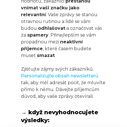
hodnotu, zákazníci
přestanou
vnímat vaši značku jako
relevantní
. Vaše zprávy se stanou
otravnou rutinou a lidé se vám
budou
odhlašovat
a označovat vás
za
spamery
. Přinejlepším se vám
propadnou mezi
neaktivní
příjemce
, které časem budete
muset
smazat
.
Zjišťujte zájmy svých zákazníků.
Personalizujte obsah newsletterů
tak, aby měl adresát pocit, že mluvíte
přímo k němu. Dávejte příjemcům
důvod, aby vaše zprávy otevírali.
→ když nevyhodnocujete
výsledky: