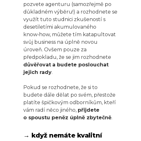
pozvete agenturu (samozřejmě po
důkladném výběru!) a rozhodnete se
využít tuto studnici zkušeností s
desetiletími akumulovaného
know‑how, můžete tím katapultovat
svůj business na úplně novou
úroveň. Ovšem pouze za
předpokladu, že se jim rozhodnete
důvěřovat
a budete poslouchat
jejich rady
.
Pokud se rozhodnete, že si to
budete dále dělat po svém, přestože
platíte špičkovým odborníkům, kteří
vám radí něco jiného,
přijdete
o spoustu peněz úplně zbytečně
.
→ když nemáte kvalitní