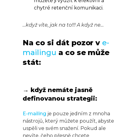
můžete ji využít k efektivní a
chytré retenční komunikaci.
…když víte, jak na to!!! A když ne…
Na co si dát pozor v
e-
mailingu
a co se může
stát:
→ když nemáte jasně
definovanou strategii:
E-mailing
je pouze jedním z mnoha
nástrojů, který můžete použít, abyste
uspěli ve svém snažení. Pokud ale
nevíte, čeho přesně chcete