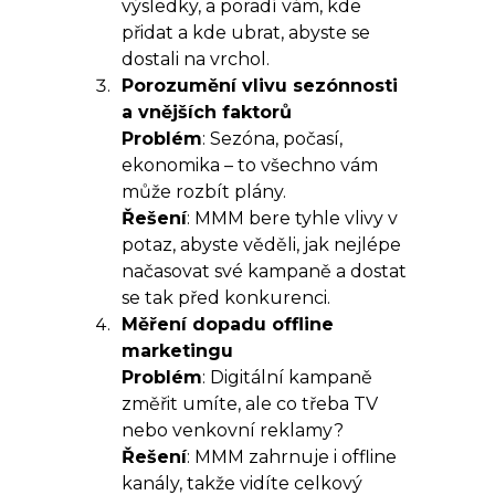
výsledky, a poradí vám, kde
přidat a kde ubrat, abyste se
dostali na vrchol.
Porozumění vlivu sezónnosti
a vnějších faktorů
Problém
: Sezóna, počasí,
ekonomika – to všechno vám
může rozbít plány.
Řešení
: MMM bere tyhle vlivy v
potaz, abyste věděli, jak nejlépe
načasovat své kampaně a dostat
se tak před konkurenci.
Měření dopadu offline
marketingu
Problém
: Digitální kampaně
změřit umíte, ale co třeba TV
nebo venkovní reklamy?
Řešení
: MMM zahrnuje i offline
kanály, takže vidíte celkový