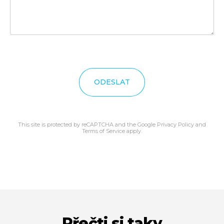
ODESLAT
This site is protected by reCAPTCHA and the Google
Privacy Policy
and
Terms of Service
apply.
Přečti si taky