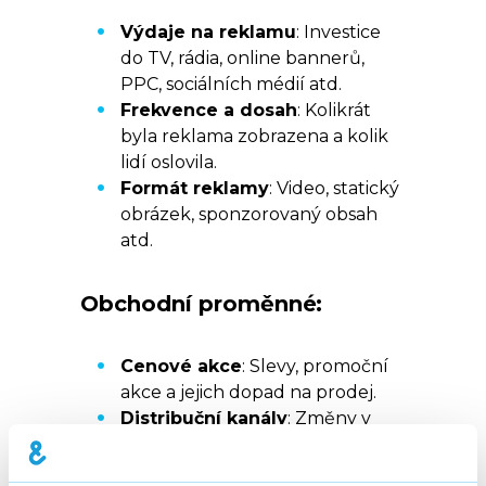
Výdaje na reklamu
: Investice
do TV, rádia, online bannerů,
PPC, sociálních médií atd.
Frekvence a dosah
: Kolikrát
byla reklama zobrazena a kolik
lidí oslovila.
Formát reklamy
: Video, statický
obrázek, sponzorovaný obsah
atd.
Obchodní proměnné:
Cenové akce
: Slevy, promoční
akce a jejich dopad na prodej.
Distribuční kanály
: Změny v
dostupnosti produktů, např.
expanze do nových obchodů.