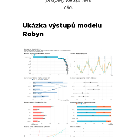
přispěly ke splnění
cíle.
Ukázka výstupů modelu
Robyn