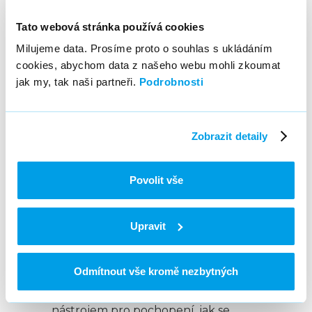
Tato webová stránka používá cookies
Externí proměnné:
Milujeme data. Prosíme proto o souhlas s ukládáním
cookies, abychom data z našeho webu mohli zkoumat
Makroekonomické faktory
:
jak my, tak naši partneři.
Podrobnosti
Například inflace,
nezaměstnanost, spotřebitelská
důvěra.
Zobrazit detaily
Sezónnost
: Pravidelné výkyvy
poptávky během roku.
Počasí
: Vliv počasí na chování
Povolit vše
spotřebitelů, důležité zejména
pro sektory jako maloobchod a
potravinářství.
Upravit
Konkurence
: Akce konkurence,
které mohou ovlivnit prodeje.
Odmítnout vše kromě nezbytných
MMM se tak stává mocným
nástrojem pro pochopení, jak se