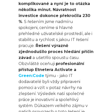
komplikované a nyní je to otázka
několika minut. Návratnost
investice dokonce překročila 230
%
. S řešením jsme nadmíru
spokojeni, ceníme si hlavně
přehledné uživatelské prostředí, ale i
stabilitu a rychlost s jakou IT řešení
pracuje.
Řešení výrazně
zjednodušilo proces hledání příčin
závad
a ušetřilo spoustu času.
Obzvláště oceňuji
profesionální
přístup Etnetera Activate a
Green:Code
týmu - jako IT
dodavatelé byli vždy připraveni
pomoci a vzít v potaz návrhy na
zlepšení. Výsledek naší společné
práce je inovativní a spolehlivý
systém. Důkazem velkého zájmu v
našich provozech o toto řešení je