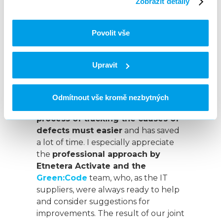
and responsibilities used to be a
Zobrazit detaily
very complex process and it is
now just a matter of minutes, and
Povolit vše
the return on the investment has
actually exceeded 230 %
. We are
extremely happy with the solution,
Upravit
we especially appreciate the user-
friendly environment and also the
stability and speed of the IT solution.
Odmítnout vše kromě nezbytných
The solution has made the
process of tracking the causes of
defects must easier
and has saved
a lot of time. I especially appreciate
the
professional approach by
Etnetera Activate and the
Green:Code
team, who, as the IT
suppliers, were always ready to help
and consider suggestions for
improvements. The result of our joint