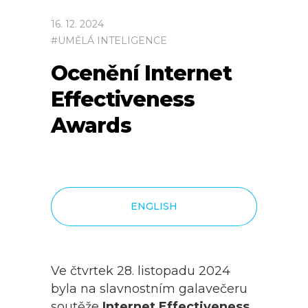
16
.
12
.
2024
#
UMĚLÁ INTELIGENCE
Ocenění Internet
Effectiveness
Awards
ENGLISH
Ve čtvrtek 28. listopadu 2024
byla na slavnostním galavečeru
soutěže
Internet Effectiveness