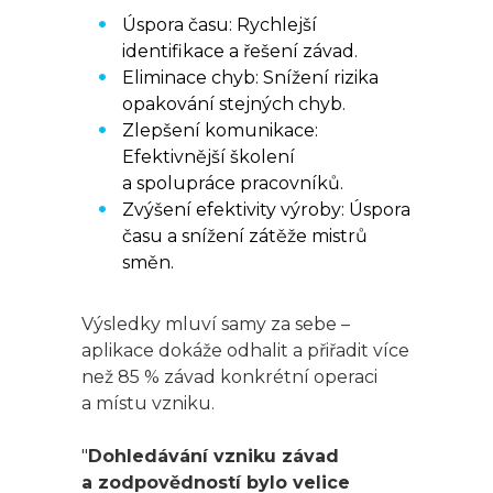
Úspora času: Rychlejší
identifikace a řešení závad.
Eliminace chyb: Snížení rizika
opakování stejných chyb.
Zlepšení komunikace:
Efektivnější školení
a spolupráce pracovníků.
Zvýšení efektivity výroby: Úspora
času a snížení zátěže mistrů
směn.
Výsledky mluví samy za sebe –
aplikace dokáže odhalit a přiřadit více
než 85 % závad konkrétní operaci
a místu vzniku.
"
Dohledávání vzniku závad
a zodpovědností bylo velice