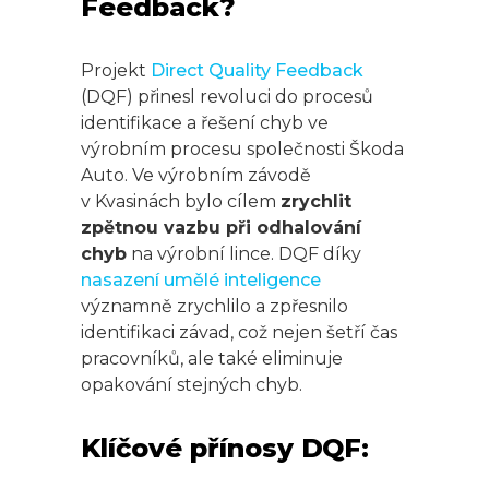
Feedback?
Projekt
Direct Quality Feedback
(DQF) přinesl revoluci do procesů
identifikace a řešení chyb ve
výrobním procesu společnosti Škoda
Auto. Ve výrobním závodě
v Kvasinách bylo cílem
zrychlit
zpětnou vazbu při odhalování
chyb
na výrobní lince. DQF díky
nasazení umělé inteligence
významně zrychlilo a zpřesnilo
identifikaci závad, což nejen šetří čas
pracovníků, ale také eliminuje
opakování stejných chyb.
Klíčové přínosy DQF: