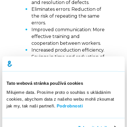
and resolution of defects.
Eliminates errors: Reduction of
the risk of repeating the same
errors.
Improved communication: More
effective training and
cooperation between workers.
Increased production efficiency.
Savings in time and reduction of
the workload of shift foremen.
The results speak for themselves –
Tato webová stránka používá cookies
the application is capable of
Milujeme data. Prosíme proto o souhlas s ukládáním
detecting and assigning more than
cookies, abychom data z našeho webu mohli zkoumat
85% of defects to a specific operation
jak my, tak naši partneři.
Podrobnosti
and place of origin.
“
Tracking the origin of defects