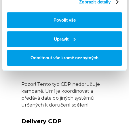
Zobrazit detaily
daného segmentu.
Hlavní funkce:
Povolit vše
Personalizované zprávy
a doporučení obsahu
Upravit
Řízení outbound
marketingových kampaní
Real-time aktivace dat
Odmítnout vše kromě nezbytných
Orchestrace zákaznických
interakcí napříč různými kanály
Pozor! Tento typ CDP nedoručuje
kampaně. Umí je koordinovat a
předává data do jiných systémů
určených k doručení sdělení.
Delivery CDP