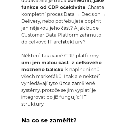
dodavatele je třeba
zohlednit,
jaké
funkce od CDP očekáváte
. Chcete
kompletní proces Data → Decision →
Delivery, nebo potřebujete doplnit
jen nějakou jeho část? A jak bude
Customer Data Platform zahrnuto
do celkové IT architektury?
Některé takzvané CDP platformy
umí jen malou část z celkového
možného balíčku
k naplnění snů
všech markeťáků. I tak ale někteří
vyhledávají tyto úzce zaměřené
systémy, protože se jim vyplatí je
integrovat do již fungující IT
struktury.
Na co se zaměřit?