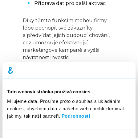
Příprava dat pro další aktivaci
Díky těmto funkcím mohou firmy
lépe pochopit své zákazníky
a předvídat jejich budoucí chování,
což umožňuje efektivnější
marketingové kampaně a vyšší
návratnost investic.
Kampaňové CDP
Kampaňové CDP kombinují správu
Tato webová stránka používá cookies
dat, analytiku a možnost definovat
Milujeme data. Prosíme proto o souhlas s ukládáním
různé způsoby oslovení zákazníků
cookies, abychom data z našeho webu mohli zkoumat
(tzv. customer treatments). Na rozdíl
jak my, tak naši partneři.
Podrobnosti
od běžné segmentace
umožňují
personalizaci obsahu pro
jednotlivé zákazníky
v rámci