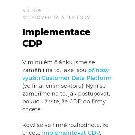
6
.
3
.
2025
#
CUSTOMER DATA PLATFORM
Implementace
CDP
V minulém článku jsme se
zaměřili na to, jaké jsou
přínosy
využití Customer Data Platform
(ve finančním sektoru). Nyní se
zaměříme na to, jak postupovat,
pokud už víte, že CDP do firmy
chcete.
Když se ve firmě rozhodnete, že
chcete
implementovat CDP
,