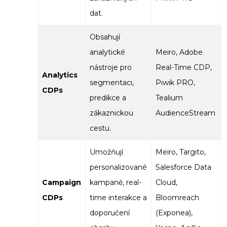
dat.
Obsahují
analytické
Meiro, Adobe
nástroje pro
Real-Time CDP,
Analytics
segmentaci,
Piwik PRO,
CDPs
predikce a
Tealium
zákaznickou
AudienceStream
cestu.
Umožňují
Meiro, Targito,
personalizované
Salesforce Data
Campaign
kampaně, real-
Cloud,
CDPs
time interakce a
Bloomreach
doporučení
(Exponea),