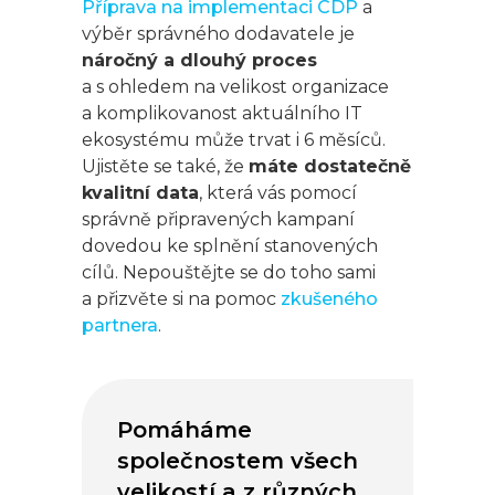
Příprava na implementaci CDP
a
výběr správného dodavatele je
náročný a dlouhý proces
a s ohledem na velikost organizace
a komplikovanost aktuálního IT
ekosystému může trvat i 6 měsíců.
Ujistěte se také, že
máte dostatečně
kvalitní data
, která vás pomocí
správně připravených kampaní
dovedou ke splnění stanovených
cílů. Nepouštějte se do toho sami
a přizvěte si na pomoc
zkušeného
partnera
.
Pomáháme
společnostem všech
velikostí a z různých