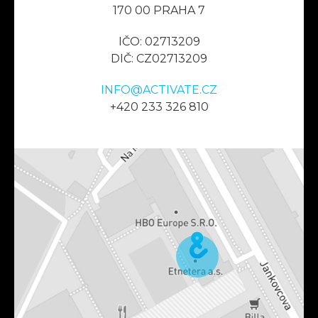
170 00 PRAHA 7
IČO: 02713209
DIČ: CZ02713209
INFO@ACTIVATE.CZ
+420 233 326 810