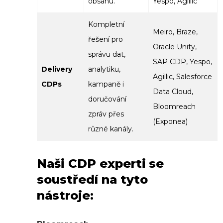
obsahu.
Yespo, Agillic
Kompletní
Meiro, Braze,
řešení pro
Oracle Unity,
správu dat,
SAP CDP, Yespo,
Delivery
analytiku,
Agillic, Salesforce
CDPs
kampaně i
Data Cloud,
doručování
Bloomreach
zpráv přes
(Exponea)
různé kanály.
Naši CDP experti se
soustředí na tyto
nástroje: