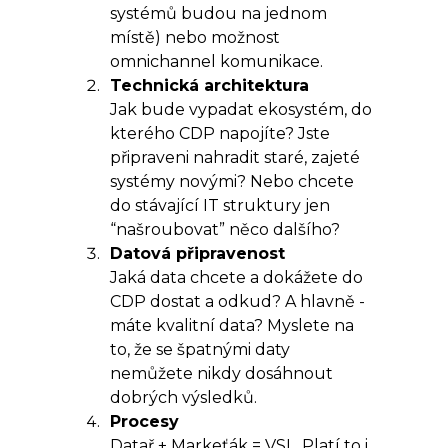
systémů budou na jednom
místě) nebo možnost
omnichannel komunikace.
Technická architektura
Jak bude vypadat ekosystém, do
kterého CDP napojíte? Jste
připraveni nahradit staré, zajeté
systémy novými? Nebo chcete
do stávající IT struktury jen
“našroubovat” něco dalšího?
Datová připravenost
Jaká data chcete a dokážete do
CDP dostat a odkud? A hlavně -
máte kvalitní data? Myslete na
to, že se špatnými daty
nemůžete nikdy dosáhnout
dobrých výsledků.
Procesy
Datař + Markeťák = VSL. Platí to i