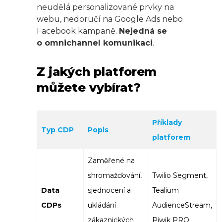
neudělá personalizované prvky na
webu, nedoručí na Google Ads nebo
Facebook kampaně.
Nejedná se
o omnichannel komunikaci
.
Z jakých platforem
můžete vybírat?
Příklady
Typ CDP
Popis
platforem
Zaměřené na
shromažďování,
Twilio Segment,
Data
sjednocení a
Tealium
CDPs
ukládání
AudienceStream,
zákaznických
Piwik PRO