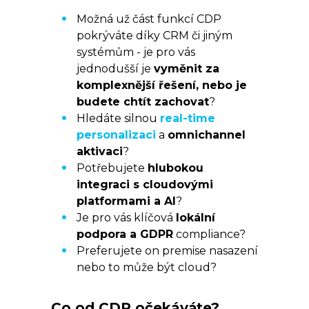
Možná už část funkcí CDP
pokrýváte díky CRM či jiným
systémům - je pro vás
jednodušší je
vyměnit za
komplexnější řešení, nebo je
budete chtít zachovat
?
Hledáte silnou
real-time
personalizaci
a
omnichannel
aktivaci
?
Potřebujete
hlubokou
integraci s cloudovými
platformami a AI
?
Je pro vás klíčová
lokální
podpora a GDPR
compliance?
Preferujete on premise nasazení
nebo to může být cloud?
Co od CDP očekáváte?