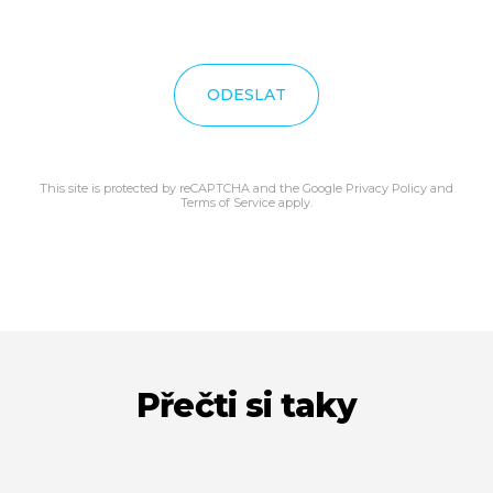
ODESLAT
This site is protected by reCAPTCHA and the Google
Privacy Policy
and
Terms of Service
apply.
Přečti si taky