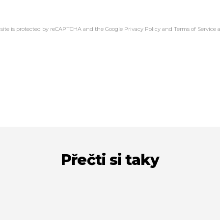
 site is protected by reCAPTCHA and the Google
Privacy Policy
and
Terms of Service
a
Přečti si taky