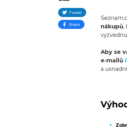
Tweet
Seznam.cz
Share
nákupů
,
vyzvednut
Aby se v
e‑mailů
a usnadn
Výhod
Zobr