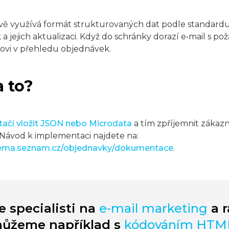
ově využívá formát strukturovaných dat podle standard
a jejich aktualizaci. Když do schránky dorazí e‑mail s p
ovi v přehledu objednávek.
a to?
ačí vložit JSON nebo Microdata
a tím zpříjemnit zákaz
 Návod k implementaci najdete na:
hema.seznam.cz/objednavky/dokumentace
.
 specialisti na
e-mail marketing
a r
ůžeme například s
kódováním HTML