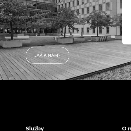
Kde nás
najdete
JAK K NÁM?
Služby
O 