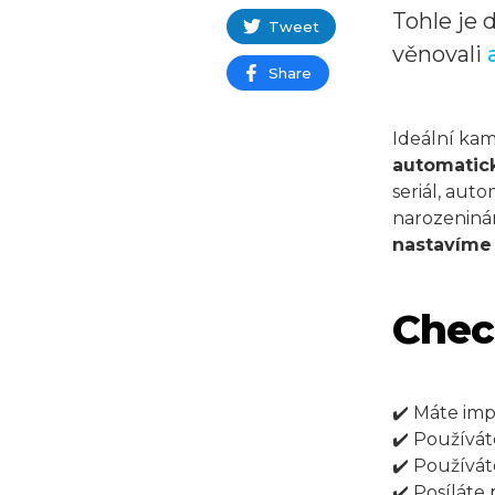
Tohle je 
Tweet
věnovali
Share
Ideální ka
automatic
seriál, aut
narozeninám
nastavíme 
Chec
✔️ Máte im
✔️ Používát
✔️ Používá
✔️ Posíláte