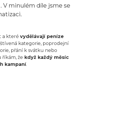
u
. V minulém díle jsme se
atizaci.
t a které
vydělávají peníze
vštívená kategorie, poprodejní
orie, přání k svátku nebo
 říkám, že
když každý měsíc
ch kampaní
.