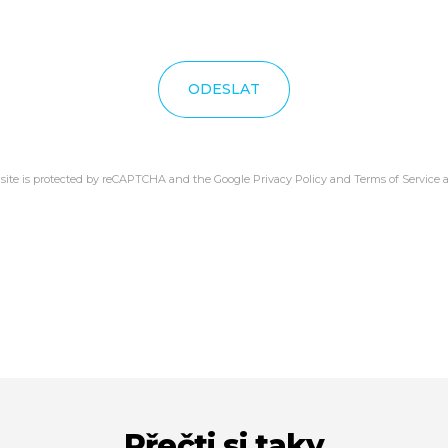
ODESLAT
 site is protected by reCAPTCHA and the Google
Privacy Policy
and
Terms of Service
a
Přečti si taky