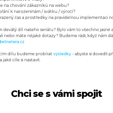
te na chování zákazníků na webu?
 přání k narozeninám / svátku / výročí?
hrazený čas a prostředky na pravidelnou implementaci 
devátý díl našeho seriálu? Bylo vám to všechno jasné a 
li nebo máte nějaké dotazy? Budeme rádi, když nám dát
@etnetera.cz
ícím dílu budeme probírat
výsledky
- abyste si dovedli p
jaké cíle si nastavit.
Chci se s vámi spojit