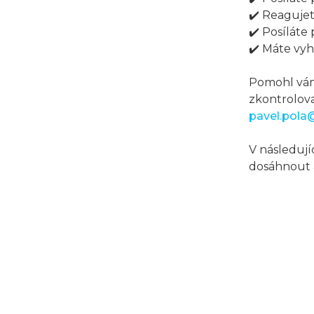
✔️ Reaguje
✔️ Posíláte
✔️ Máte vy
Pomohl vám 
zkontrolova
pavel.pola
V následuj
dosáhnout a 