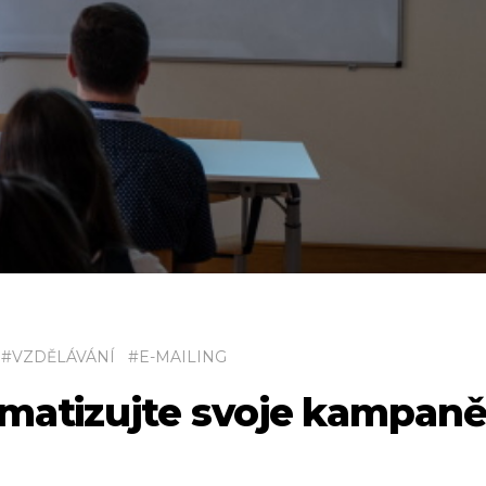
#
VZDĚLÁVÁNÍ
#
E-MAILING
matizujte svoje kampan