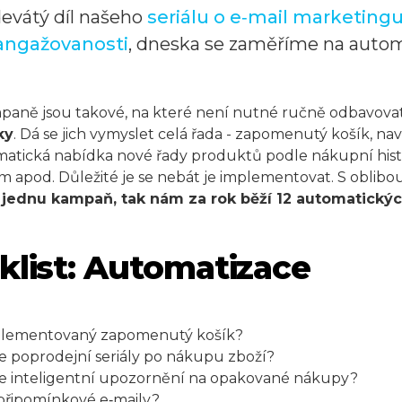
devátý díl našeho
seriálu o e‑mail marketing
angažovanosti
, dneska se zaměříme na autom
mpaně jsou takové, na které není nutné ručně odbavova
ky
. Dá se jich vymyslet celá řada - zapomenutý košík, na
omatická nabídka nové řady produktů podle nákupní hist
 apod. Důležité je se nebát je implementovat. S oblibou
jednu kampaň, tak nám za rok běží 12 automatický
klist: Automatizace
plementovaný zapomenutý košík?
e poprodejní seriály po nákupu zboží?
te inteligentní upozornění na opakované nákupy?
 připomínkové e‑maily?