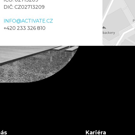
DIČ: CZ02713209
INFO@ACTIVATE.CZ
+420 233 326 810
nás
Kariéra