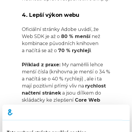
4. Lepší výkon webu
Oficiální stránky Adobe uvádí, že
Web SDK je až o
80 % menší
než
kombinace původních knihoven
a načítá se až o
70 % rychleji
.
Příklad z praxe:
My naměřili lehce
menší čísla (knihovna je menší o 34 %
a načítá se o 40 % rychleji) , ale i ta
mají pozitivní přímý vliv na
rychlost
načtení stránek
a jsou dílkem do
skládačky ke zlepšení
Core Web
Vitals, což je klíčové pro SEO a
uživatelský zážitek.
Kdy má server-side Adobe