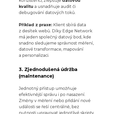
konzistenci, zlepšuje
datovou
kvalitu
a usnadňuje audit či
debugování datových toků.
Příklad z praxe:
Klient sbírá data
z desítek webů. Díky Edge Network
má jeden společný datový bod, kde
snadno sledujeme správnost měření,
datové transformace, mapování
a personalizaci.
3. Zjednodušená údržba
(maintenance)
Jednotný přístup umožňuje
efektivnější správu i po nasazení.
Změny v měření nebo přidání nové
události se řeší centrálně, bez
nutnosti upravovat jednotlivé skripty.