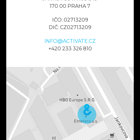
170 00 PRAHA 7
IČO: 02713209
DIČ: CZ02713209
INFO@ACTIVATE.CZ
+420 233 326 810